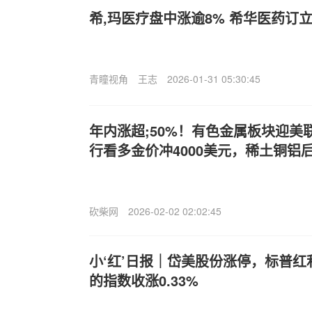
希,玛医疗盘中涨逾8% 希华医药订
青瞳视角
王志
2026-01-31 05:30:45
年内涨超;50%！有色金属板块迎美
行看多金价冲4000美元，稀土铜铝
砍柴网
2026-02-02 02:02:45
小‘红’日报｜岱美股份涨停，标普红利E
的指数收涨0.33%