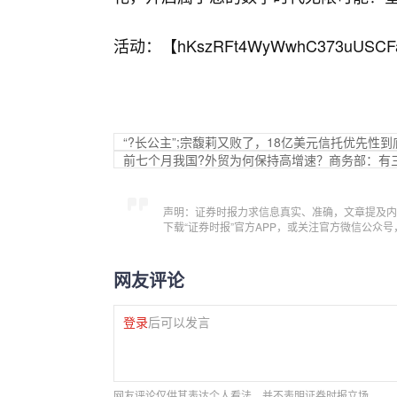
活动：【
hKszRFt4WyWwhC373uUSCF
“?长公主”;宗馥莉又败了，18亿美元信托优先性
前七个月我国?外贸为何保持高增速？商务部：有
声明：证券时报力求信息真实、准确，文章提及内
下载“证券时报”官方APP，或关注官方微信公众
网友评论
登录
后可以发言
网友评论仅供其表达个人看法，并不表明证券时报立场