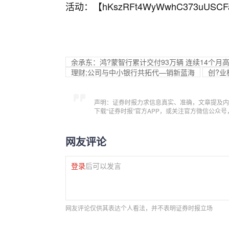
活动：【
hKszRFt4WyWwhC373uUSCF
余承东：鸿?蒙智行累计交付93万辆 连续14个
理财;公司与中小银行共拓代—销新蓝海
创?业
声明：证券时报力求信息真实、准确，文章提及内
下载“证券时报”官方APP，或关注官方微信公众
网友评论
登录
后可以发言
网友评论仅供其表达个人看法，并不表明证券时报立场