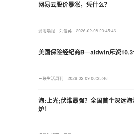
网易云股价暴涨，凭什么？
潇湘晨报
刘俊英
2026-02-08 20:45:46
美国保险经纪商B—aldwin斥资10.
三联生活周刊
2026-02-09 00:25:46
海:上光;伏谁最强？全国首个深远
炉！