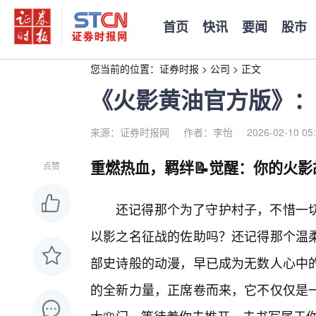
首页
快讯
要闻
股市
您当前的位置：
证券时报
>
公司
>
正文
《火影黄油官方版》：
来源：证券时报网
作者：李怡
2026-02-10 05
重燃热血，羁绊📝觉醒：你的火
点赞
还记得那个为了守护村子，不惜一切
以影之名征战的佐助吗？还记得那个温
部史诗般的动漫，早已成为无数人心中的
的全新力量，正席卷而来，它不仅仅是